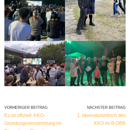
VORHERIGER BEITRAG
NÄCHSTER BEITRAG
Es ist offiziell: KKO-
1. Ideenstammtisch des
Gründungsversammlung im
KKO im B-OBB